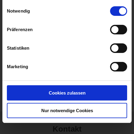
gesammelt haben.
Einwilligungsauswahl
Notwendig
Präferenzen
Stadtilm
Erfahren Sie mehr über unser Kursangebot
Statistiken
in Stadtilm
Marketing
Sie haben eine Idee für einen Ort für einen
Tanzkurs, dann mailen Sie uns und wir
Cookies zulassen
kommen auch zu Ihnen!
Nur notwendige Cookies
Kontakt